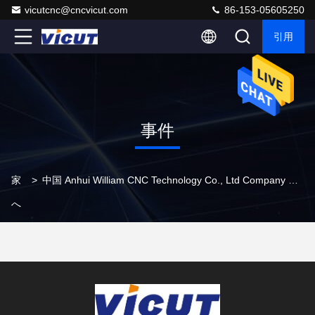
vicutcnc@cncvicut.com
86-153-05605250
引用
事件
家
>
中国 Anhui William CNC Technology Co., Ltd Company Cases
へ