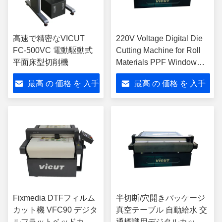
高速で精密なVICUT
220V Voltage Digital Die
FC-500VC 電動駆動式
Cutting Machine for Roll
平面床型切削機
Materials PPF Window
Tint Flatbed Cutter
最高 の 価格 を 入手
最高 の 価格 を 入手
VFR1612
する
する
Fixmedia DTFフィルム
半切断/穴開きパッケージ
カット機 VFC90 デジタ
真空テーブル 自動給水 交
ルフラットベッドカッ
通標識用デジタルカット