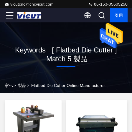
vicutcnc@cncvicut.com
86-153-05605250
引用
Keywords [ Flatbed Die Cutter ]
Match 5 製品
家へ
>
製品
>
Flatbed Die Cutter Online Manufacturer