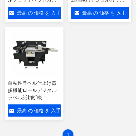
ト機 ロール・オートフ
機 反射フィルムカット機
最高 の 価格 を 入手
最高 の 価格 を 入手
ィードカット機
VFR1325
する
する
自粘性ラベル仕上げ器
多機能ロールデジタル
ラベル紙切断機
最高 の 価格 を 入手
する
1